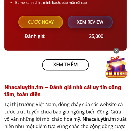
Game xanh chín, minh bạch, bảo mật tối cao
CƯỢC NGAY
XEM REVIEW
Đánh giá:
25,000
✕
XEM THÊM
Nhacaiuytin.fm – Đánh giá nhà cái uy tín công
tâm, toàn diện
Tại thị trường Việt Nam, dòng chảy của các website cá
cược trực tuyến chưa bao giờ ngừng biến động. Giữa
vô vàn những lời mời chào hoa mỹ,
Nhacaiuytin.fm
xuất
hiện như một điểm tựa vững chắc cho cộng đồng cược