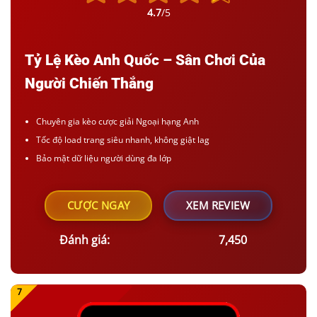
4.7
/5
Tỷ Lệ Kèo Anh Quốc – Sân Chơi Của
Người Chiến Thắng
Chuyên gia kèo cược giải Ngoại hạng Anh
Tốc độ load trang siêu nhanh, không giật lag
Bảo mật dữ liệu người dùng đa lớp
CƯỢC NGAY
XEM REVIEW
Đánh giá:
7,450