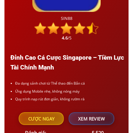
SIN88
4.6
/5
Đỉnh Cao Cá Cược Singapore – Tiềm Lực
Tài Chính Mạnh
Đa dạng sảnh chơi từ Thể thao đến Bắn cá
Ứng dụng Mobile nhẹ, không nóng máy
Quy trình nạp rút đơn giản, không rườm rà
CƯỢC NGAY
XEM REVIEW