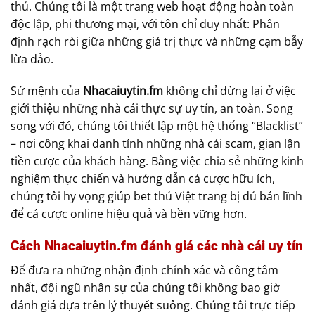
thủ. Chúng tôi là một trang web hoạt động hoàn toàn
độc lập, phi thương mại, với tôn chỉ duy nhất: Phân
định rạch ròi giữa những giá trị thực và những cạm bẫy
lừa đảo.
Sứ mệnh của
Nhacaiuytin.fm
không chỉ dừng lại ở việc
giới thiệu những nhà cái thực sự uy tín, an toàn. Song
song với đó, chúng tôi thiết lập một hệ thống “Blacklist”
– nơi công khai danh tính những nhà cái scam, gian lận
tiền cược của khách hàng. Bằng việc chia sẻ những kinh
nghiệm thực chiến và hướng dẫn cá cược hữu ích,
chúng tôi hy vọng giúp bet thủ Việt trang bị đủ bản lĩnh
để cá cược online hiệu quả và bền vững hơn.
Cách Nhacaiuytin.fm đánh giá các nhà cái uy tín
Để đưa ra những nhận định chính xác và công tâm
nhất, đội ngũ nhân sự của chúng tôi không bao giờ
đánh giá dựa trên lý thuyết suông. Chúng tôi trực tiếp