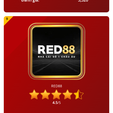
Đánh giá:
5,520
RED88
4.5
/5