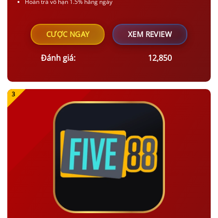
Hoàn trả vô hạn 1.5% hằng ngày
CƯỢC NGAY
XEM REVIEW
Đánh giá:
12,850