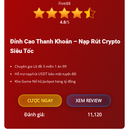
Five88
4.8
/5
Đỉnh Cao Thanh Khoản – Nạp Rút Crypto
Siêu Tốc
Chuyên gia Lô đề 3 miền 1 ăn 99
Hỗ trợ nạp/rút USDT bảo mật tuyệt đối
Kho Game Nổ hũ Jackpot hàng tỷ đồng
CƯỢC NGAY
XEM REVIEW
Đánh giá:
11,120