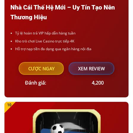
Nhà Cái Thế Hệ Mới – Uy Tín Tạo Nên
Thương Hiệu
Tỷ lệ hoàn trả VIP hấp dẫn hàng tuần
Kho trò chơi Live Casino trực tiếp 4K
Hỗ trợ nạp tiền đa dạng qua ngân hàng nội địa
CƯỢC NGAY
XEM REVIEW
Đánh giá:
4,200